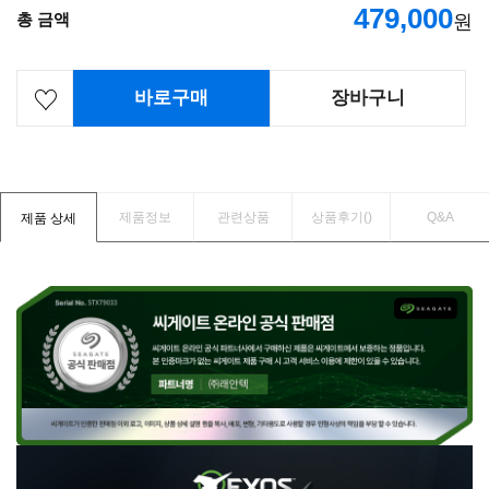
479,000
총 금액
원
바로구매
장바구니
제품정보
관련상품
상품후기(
)
Q&A
제품 상세