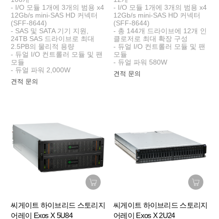
- I/O 모듈 1개에 3개의 범용 x4
- I/O 모듈 1개에 3개의 범용 x4
12Gb/s mini-SAS HD 커넥터
12Gb/s mini-SAS HD 커넥터
(SFF-8644)
(SFF-8644)
- SAS 및 SATA 기기 지원,
- 총 144개 드라이브에 12개 인
24TB SAS 드라이브로 최대
클로저로 최대 확장 구성
2.5PB의 물리적 용량
- 듀얼 I/O 컨트롤러 모듈 및 팬
- 듀얼 I/O 컨트롤러 모듈 및 팬
모듈
모듈
- 듀얼 파워 580W
- 듀얼 파워 2,000W
견적 문의
견적 문의
씨게이트 하이브리드 스토리지
씨게이트 하이브리드 스토리지
어레이 Exos X 5U84
어레이 Exos X 2U24